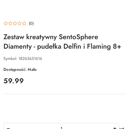
(0)
Zestaw kreatywny SentoSphere
Diamenty - pudełka Delfin i Flaming 8+
Symbol:
18263651616
Dostępność:
Mało
cena:
59.99
Ilość
szt.