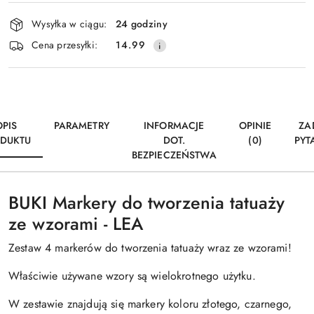
Dostępność
Wysyłka w ciągu:
24 godziny
i
Wyślij
Cena przesyłki:
14.99
dostawa
OPIS
PARAMETRY
INFORMACJE
OPINIE
ZA
DUKTU
DOT.
(0)
PYT
BEZPIECZEŃSTWA
BUKI Markery do tworzenia tatuaży
ze wzorami - LEA
Zestaw 4 markerów do tworzenia tatuaży wraz ze wzorami!
Właściwie używane wzory są wielokrotnego użytku.
W zestawie znajdują się markery koloru złotego, czarnego,