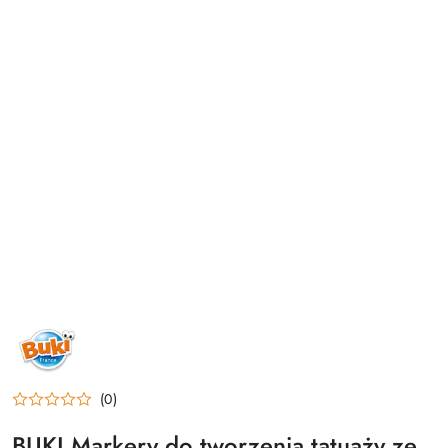
NAZWA
PRODUCENTA:
BUKI
(0)
BUKI Markery do tworzenia tatuaży ze