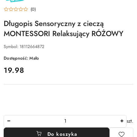
FOR
FUN
(0)
Długopis Sensoryczny z cieczą
MONTESSORI Relaksujący RÓŻOWY
Symbol:
18112664872
Dostępność:
Mało
cena:
19.98
Ilość
szt.
Do koszyka