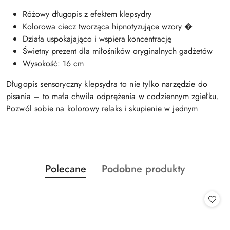
Różowy długopis z efektem klepsydry
Kolorowa ciecz tworząca hipnotyzujące wzory �
Działa uspokajająco i wspiera koncentrację
Świetny prezent dla miłośników oryginalnych gadżetów
Wysokość: 16 cm
Długopis sensoryczny klepsydra to nie tylko narzędzie do
pisania – to mała chwila odprężenia w codziennym zgiełku.
Pozwól sobie na kolorowy relaks i skupienie w jednym
Produkty
Produkty
Polecane
Podobne produkty
Pomiń karuzelę produktów
o
o
statusie:
statusie: