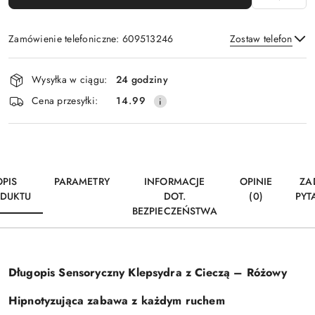
Zamówienie telefoniczne: 609513246
Zostaw telefon
Dostępność
Wysyłka w ciągu:
24 godziny
i
Wyślij
Cena przesyłki:
14.99
dostawa
OPIS
PARAMETRY
INFORMACJE
OPINIE
ZA
DUKTU
DOT.
(0)
PYT
BEZPIECZEŃSTWA
Długopis Sensoryczny Klepsydra z Cieczą – Różowy
Hipnotyzująca zabawa z każdym ruchem