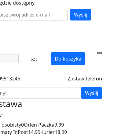
ędzie dostępny
Wyślij
szt.
Do koszyka
609513246
Zostaw telefon
Wyślij
ostawa
y
 osobisty
0
Orlen Paczka
9.99
maty InPost
14.99
Kurier
18.99