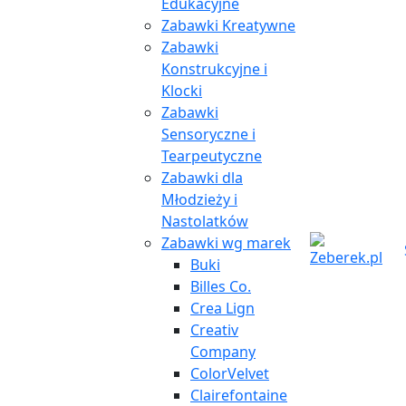
Edukacyjne
Zabawki Kreatywne
Zabawki
Konstrukcyjne i
Klocki
Zabawki
Sensoryczne i
Tearpeutyczne
Zabawki dla
Młodzieży i
Nastolatków
Zabawki wg marek
Buki
Billes Co.
Crea Lign
Creativ
Company
ColorVelvet
Clairefontaine