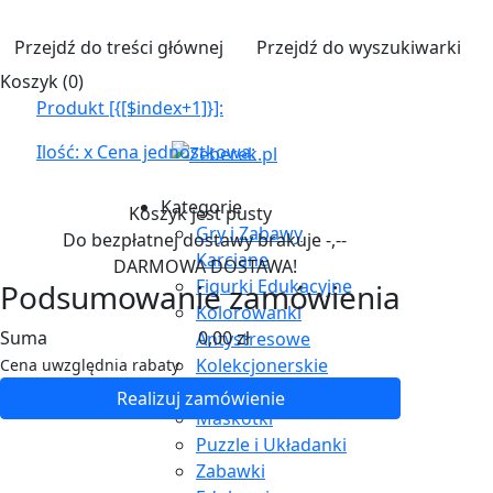
Przejdź do treści głównej
Przejdź do wyszukiwarki
Koszyk (
0
)
Produkt [{[$index+1]}]:
Ilość:
x
Cena jednostkowa:
Kategorie
Koszyk jest pusty
Gry i Zabawy
Do bezpłatnej dostawy brakuje
-,--
Karciane
DARMOWA DOSTAWA!
Figurki Edukacyjne
Podsumowanie zamówienia
Kolorowanki
Suma
0,00 zł
Antystresowe
Kolekcjonerskie
Cena uwzględnia rabaty
Kulki Billes Co.
Realizuj zamówienie
Maskotki
Puzzle i Układanki
Zabawki