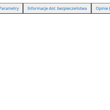
Parametry
Informacje dot. bezpieczeństwa
Opinie (
od postacią kostki.
torykę.
zej koncentracji, a także ma działanie antystresowe, odprę
ej nam się skupić na zadaniu jeśli nasze ręce są czymś zaję
 poprzez dawanie rękom zajęcia.
o wieku, świetne przy trudnościach w uczeniu.