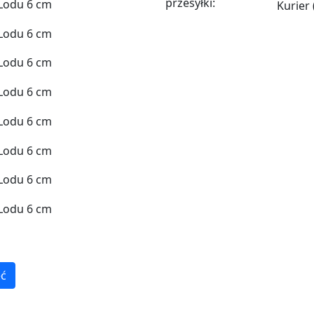
przesyłki:
Kurier
ęć