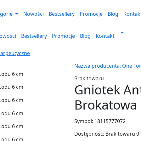
gorie
Nowości
Bestsellery
Promocje
Blog
Kontak
owości
Bestsellery
Promocje
Blog
Kontakt
earpeutyczne
Nazwa producenta: One For
Brak towaru
Gniotek An
Brokatowa 
Symbol:
18115777072
Dostępność:
Brak towaru
0