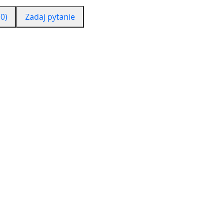
0)
Zadaj pytanie
ża i relaksuje. Badania
te.