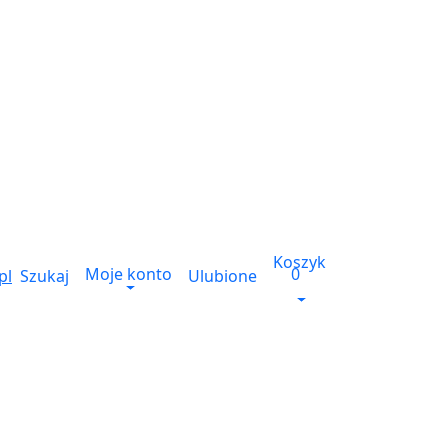
Koszyk
Moje konto
0
Szukaj
Ulubione