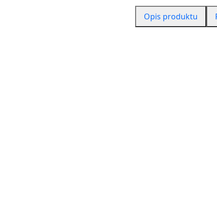
Opis produktu
Gniotek antystresowy p
Świetnie ćwiczy mała mo
Pomaga w utrzymaniu leps
naukowe dowodzą, że lepi
Gniotki w tym pomagają,
Polecane jest dla każdeg
Szczegóły:
- sensoryczny
- poprawia koncentrację