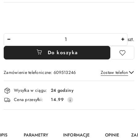
Ilość
szt.
Do koszyka
Zamówienie telefoniczne: 609513246
Zostaw telefon
Dostępność
Wysyłka w ciągu:
24 godziny
i
Wyślij
Cena przesyłki:
14.99
dostawa
OPIS
PARAMETRY
INFORMACJE
OPINIE
ZA