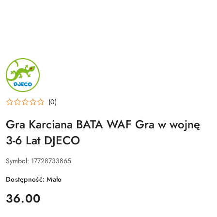
NAZWA
PRODUCENTA:
DJECO
(0)
Gra Karciana BATA WAF Gra w wojnę
3-6 Lat DJECO
Symbol:
17728733865
Dostępność:
Mało
cena:
36.00