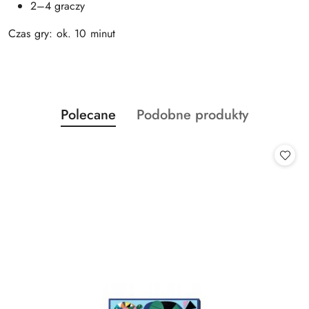
2–4 graczy
Czas gry: ok. 10 minut
Produkty
Produkty
Polecane
Podobne produkty
Pomiń karuzelę produktów
o
o
statusie:
statusie: