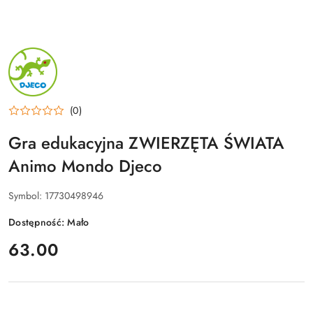
NAZWA
PRODUCENTA:
DJECO
(0)
Gra edukacyjna ZWIERZĘTA ŚWIATA
Animo Mondo Djeco
Symbol:
17730498946
Dostępność:
Mało
cena:
63.00