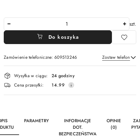
Ilość
szt.
Do koszyka
Zamówienie telefoniczne: 609513246
Zostaw telefon
Dostępność
Wysyłka w ciągu:
24 godziny
i
Wyślij
Cena przesyłki:
14.99
dostawa
OPIS
PARAMETRY
INFORMACJE
OPINIE
ZA
DUKTU
DOT.
(0)
PYT
BEZPIECZEŃSTWA