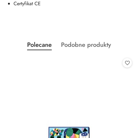
Certyfikat CE
Produkty
Produkty
Polecane
Podobne produkty
Pomiń karuzelę produktów
o
o
statusie:
statusie: