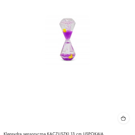
Klepsydra sensoryczna KACZUSZKI 13 cm USPOKAJA