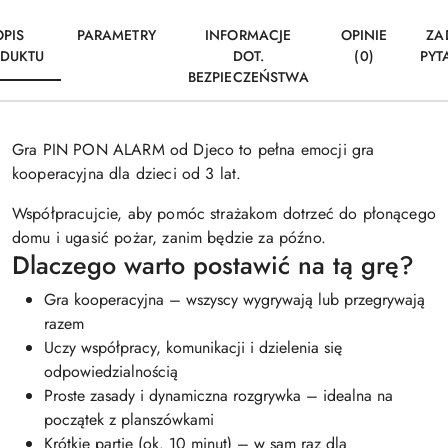
OPIS
PARAMETRY
INFORMACJE
OPINIE
ZA
DUKTU
DOT.
(0)
PYT
BEZPIECZEŃSTWA
Gra PIN PON ALARM od Djeco to pełna emocji gra
kooperacyjna dla dzieci od 3 lat.
Współpracujcie, aby pomóc strażakom dotrzeć do płonącego
domu i ugasić pożar, zanim będzie za późno.
Dlaczego warto postawić na tą grę?
Gra kooperacyjna – wszyscy wygrywają lub przegrywają
razem
Uczy współpracy, komunikacji i dzielenia się
odpowiedzialnością
Proste zasady i dynamiczna rozgrywka – idealna na
początek z planszówkami
Krótkie partie (ok. 10 minut) – w sam raz dla