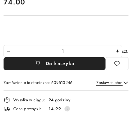
cena:
74.00
Ilość
szt.
Do koszyka
Zamówienie telefoniczne: 609513246
Zostaw telefon
Dostępność
Wysyłka w ciągu:
24 godziny
i
Wyślij
Cena przesyłki:
14.99
dostawa