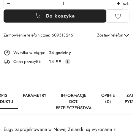
Ilość
szt.
Do koszyka
Zamówienie telefoniczne: 609513246
Zostaw telefon
Dostępność
Wysyłka w ciągu:
24 godziny
i
Wyślij
Cena przesyłki:
14.99
dostawa
OPIS
PARAMETRY
INFORMACJE
OPINIE
ZA
DUKTU
DOT.
(0)
PYT
BEZPIECZEŃSTWA
Eugy zaprojektowane w Nowej Zelandii są wykonane z