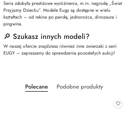
Seria zdobyła prestiżowe wyróżnienia, m.in. nagrodę „Świat
Przyjazny Dziecku”. Modele Eugy są dostępne w wielu
kształtach – od rekina po pandę, jednorożca, dinozaura i
pingwina.
🔎 Szukasz innych modeli?
W naszej ofercie znajdziesz również inne zwierzaki z serii
EUGY – zapraszamy do sprawdzenia pozostałych aukcji!
Produkty
Produkty
Polecane
Podobne produkty
Pomiń karuzelę produktów
o
o
statusie:
statusie: