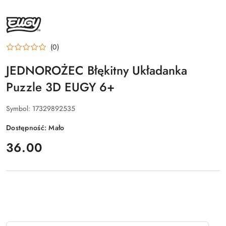
NAZWA
PRODUCENTA:
EUGY
(0)
JEDNOROŻEC Błękitny Układanka
Puzzle 3D EUGY 6+
Symbol:
17329892535
Dostępność:
Mało
cena:
36.00