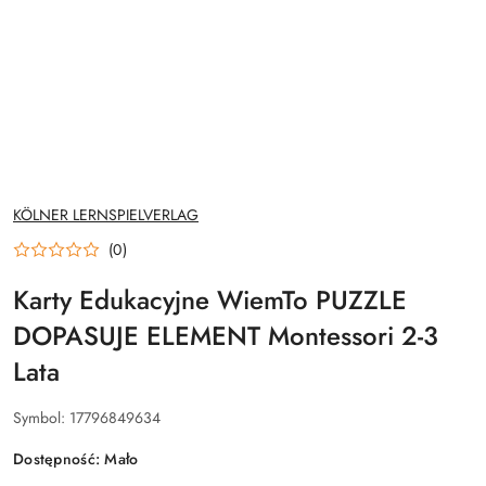
NAZWA
KÖLNER LERNSPIELVERLAG
PRODUCENTA:
(0)
Karty Edukacyjne WiemTo PUZZLE
DOPASUJE ELEMENT Montessori 2-3
Lata
Symbol:
17796849634
Dostępność:
Mało