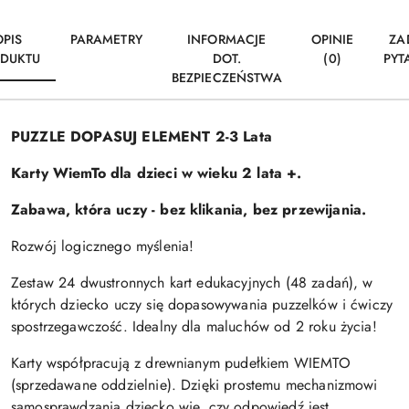
OPIS
PARAMETRY
INFORMACJE
OPINIE
ZA
DUKTU
DOT.
(0)
PYT
BEZPIECZEŃSTWA
PUZZLE DOPASUJ ELEMENT 2-3 Lata
Karty WiemTo dla dzieci w wieku 2 lata +.
Zabawa, która uczy - bez klikania, bez przewijania.
Rozwój logicznego myślenia!
Zestaw 24 dwustronnych kart edukacyjnych (48 zadań), w
których dziecko uczy się dopasowywania puzzelków i ćwiczy
spostrzegawczość. Idealny dla maluchów od 2 roku życia!
Karty współpracują z drewnianym pudełkiem WIEMTO
(sprzedawane oddzielnie). Dzięki prostemu mechanizmowi
samosprawdzania dziecko wie, czy odpowiedź jest