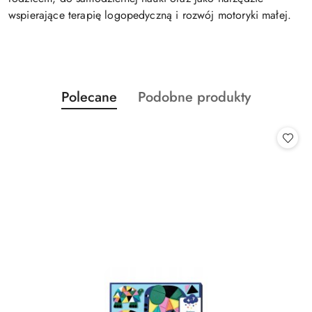
wspierające terapię logopedyczną i rozwój motoryki małej.
Produkty
Produkty
Polecane
Podobne produkty
Pomiń karuzelę produktów
o
o
statusie:
statusie: