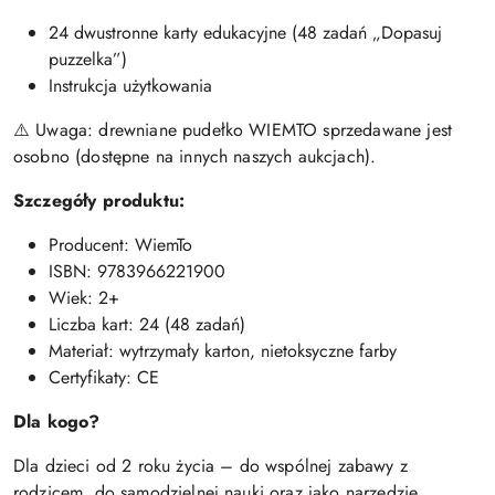
24 dwustronne karty edukacyjne (48 zadań „Dopasuj
puzzelka”)
Instrukcja użytkowania
⚠️ Uwaga: drewniane pudełko WIEMTO sprzedawane jest
osobno (dostępne na innych naszych aukcjach).
Szczegóły produktu:
Producent: WiemTo
ISBN: 9783966221900
Wiek: 2+
Liczba kart: 24 (48 zadań)
Materiał: wytrzymały karton, nietoksyczne farby
Certyfikaty: CE
Dla kogo?
Dla dzieci od 2 roku życia – do wspólnej zabawy z
rodzicem, do samodzielnej nauki oraz jako narzędzie