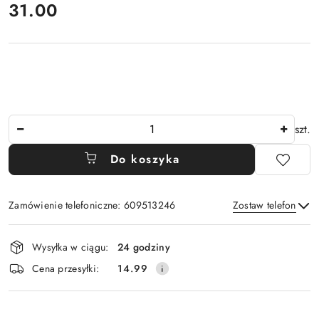
cena:
31.00
Ilość
szt.
Do koszyka
Zamówienie telefoniczne: 609513246
Zostaw telefon
Dostępność
Wysyłka w ciągu:
24 godziny
i
Wyślij
Cena przesyłki:
14.99
dostawa