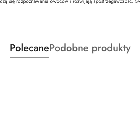
czą się rozpoznawania owoców i rozwijają spostrzegawczość. Świ
Produkty
Produkty
Polecane
Podobne produkty
o
o
statusie:
statusie: