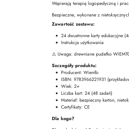
Wspierają terapię logopedyczną i prac
Bezpieczne, wykonane z nietoksycznyc
Zawartość zestawu:
24 dwustronne karty edukacyjne (
Instrukcja użytkowania
⚠️ Uwaga: drewniane pudełko WIEMTO s
Szczegóły produktu:
Producent: WiemTo
ISBN: 9783966221931 (przykładow
Wiek: 2+
Liczba kart: 24 (48 zadań)
Materiał: bezpieczny karton, nieto
Certyfikaty: CE
Dla kogo?