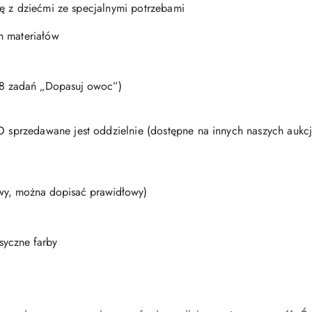
ę z dziećmi ze specjalnymi potrzebami
h materiałów
48 zadań „Dopasuj owoc”)
przedawane jest oddzielnie (dostępne na innych naszych aukcj
y, można dopisać prawidłowy)
ksyczne farby