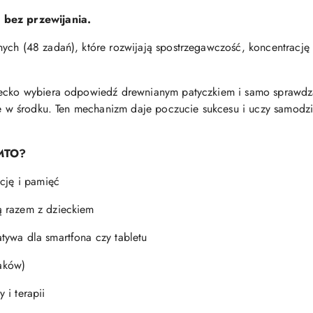
 bez przewijania.
ych (48 zadań), które rozwijają spostrzegawczość, koncentrację 
iecko wybiera odpowiedź drewnianym patyczkiem i samo sprawdza 
aje w środku. Ten mechanizm daje poczucie sukcesu i uczy samodzi
EMTO?
ację i pamięć
ą razem z dzieckiem
tywa dla smartfona czy tabletu
aków)
 i terapii