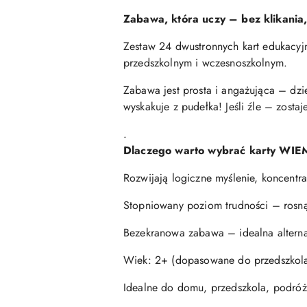
Zabawa, która uczy – bez klikania,
Zestaw 24 dwustronnych kart edukacyjn
przedszkolnym i wczesnoszkolnym.
Zabawa jest prosta i angażująca – dz
wyskakuje z pudełka! Jeśli źle – zost
.
Dlaczego warto wybrać karty WI
Rozwijają logiczne myślenie, koncentr
Stopniowany poziom trudności – rosn
Bezekranowa zabawa – idealna alterna
Wiek: 2+ (dopasowane do przedszkol
Idealne do domu, przedszkola, podróży