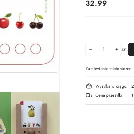
cena:
32.99
Ilość
szt.
Zamówienie telefoniczne
Dostępność
Wysyłka w ciągu:
2
i
Cena przesyłki:
1
dostawa