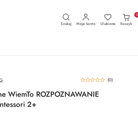
Szukaj
Moje konto
Ulubione
Koszyk
(0)
AG
yjne WiemTo ROZPOZNAWANIE
essori 2+