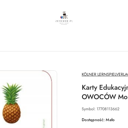
NAZWA
KÖLNER LERNSPIELVERL
PRODUCENTA:
Karty Edukac
OWOCÓW Mont
Symbol:
17708113662
Dostępność:
Mało