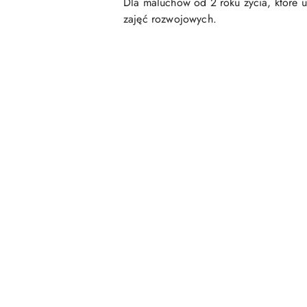
Dla maluchów od 2 roku życia, które u
zajęć rozwojowych.
Pomiń karuzelę produktów