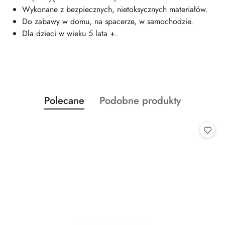
Wykonane z bezpiecznych, nietoksycznych materiałów.
Do zabawy w domu, na spacerze, w samochodzie.
Dla dzieci w wieku 5 lata +.
Produkty
Produkty
Polecane
Podobne produkty
Pomiń karuzelę produktów
o
o
statusie:
statusie: