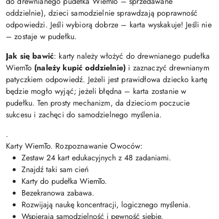
do drewnianego pudełka WiemTo – sprzedawane
oddzielnie), dzieci samodzielnie sprawdzają poprawność
odpowiedzi. Jeśli wybiorą dobrze – karta wyskakuje! Jeśli nie
– zostaje w pudełku.
Jak się bawić
: karty należy włożyć do drewnianego pudełka
WiemTo
(należy kupić oddzielnie)
i zaznaczyć drewnianym
patyczkiem odpowiedź. Jeżeli jest prawidłowa dziecko kartę
będzie mogło wyjąć; jeżeli błędna – karta zostanie w
pudełku. Ten prosty mechanizm, da dzieciom poczucie
sukcesu i zachęci do samodzielnego myślenia.
.
Karty WiemTo. Rozpoznawanie Owoców:
Zestaw 24 kart edukacyjnych z 48 zadaniami.
Znajdź taki sam cień
Karty do pudełka WiemTo.
Bezekranowa zabawa.
Rozwijają naukę koncentracji, logicznego myślenia.
Wspierają samodzielność i pewność siebie.