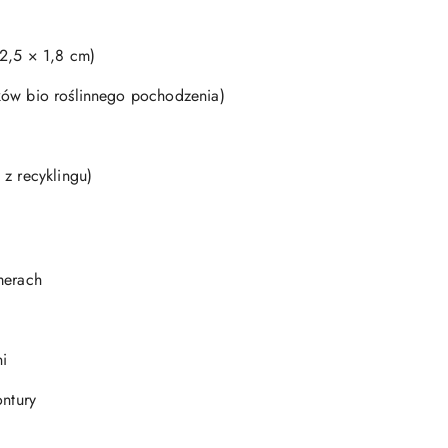
32,5 × 1,8 cm)
ków bio roślinnego pochodzenia)
 z recyklingu)
merach
i
ontury