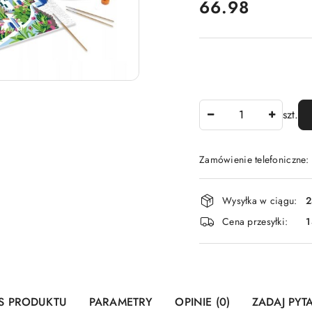
cena:
66.98
Ilość
szt.
Zamówienie telefoniczne
Dostępność
Wysyłka w ciągu:
2
i
Cena przesyłki:
1
dostawa
S PRODUKTU
PARAMETRY
OPINIE (0)
ZADAJ PYT