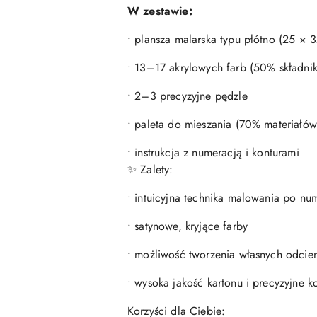
W zestawie:
• plansza malarska typu płótno (25 × 
• 13–17 akrylowych farb (50% składni
• 2–3 precyzyjne pędzle
• paleta do mieszania (70% materiałów
• instrukcja z numeracją i konturami
✨ Zalety:
• intuicyjna technika malowania po nu
• satynowe, kryjące farby
• możliwość tworzenia własnych odcien
• wysoka jakość kartonu i precyzyjne k
Korzyści dla Ciebie: