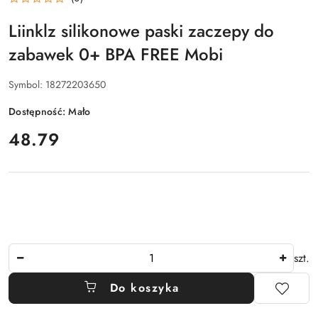
Liinklz silikonowe paski zaczepy do
zabawek 0+ BPA FREE Mobi
Symbol:
18272203650
Dostępność:
Mało
cena:
48.79
Ilość
szt.
Do koszyka