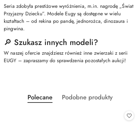
Seria zdobyła prestiżowe wyróżnienia, m.in. nagrodę „Świat
Przyjazny Dziecku”. Modele Eugy są dostępne w wielu
kształtach – od rekina po pandę, jednorożca, dinozaura i
pingwina.
🔎 Szukasz innych modeli?
W naszej ofercie znajdziesz również inne zwierzaki z serii
EUGY – zapraszamy do sprawdzenia pozostałych aukcji!
Produkty
Produkty
Polecane
Podobne produkty
Pomiń karuzelę produktów
o
o
statusie:
statusie: