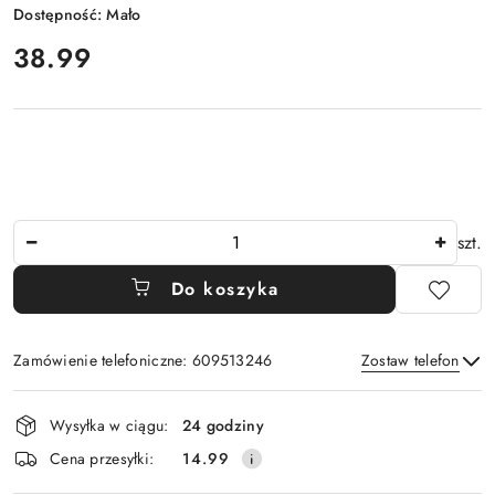
Dostępność:
Mało
cena:
38.99
Ilość
szt.
Do koszyka
Zamówienie telefoniczne: 609513246
Zostaw telefon
Dostępność
Wysyłka w ciągu:
24 godziny
i
Wyślij
Cena przesyłki:
14.99
dostawa