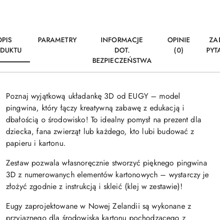
OPIS
PARAMETRY
INFORMACJE
OPINIE
ZA
DUKTU
DOT.
(0)
PYT
BEZPIECZEŃSTWA
Poznaj wyjątkową układankę 3D od EUGY – model
pingwina, który łączy kreatywną zabawę z edukacją i
dbałością o środowisko! To idealny pomysł na prezent dla
dziecka, fana zwierząt lub każdego, kto lubi budować z
papieru i kartonu.
Zestaw pozwala własnoręcznie stworzyć pięknego pingwina
3D z numerowanych elementów kartonowych – wystarczy je
złożyć zgodnie z instrukcją i skleić (klej w zestawie)!
Eugy zaprojektowane w Nowej Zelandii są wykonane z
przyjaznego dla środowiska kartonu pochodzącego z