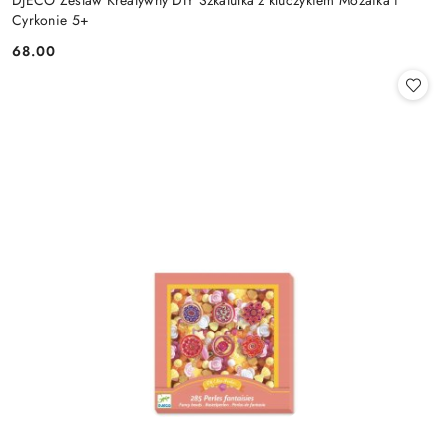
DJECO Zestaw Kreatywny DIY Szkatułka z kluczykiem Mozaika i
Cyrkonie 5+
68.00
Cena: