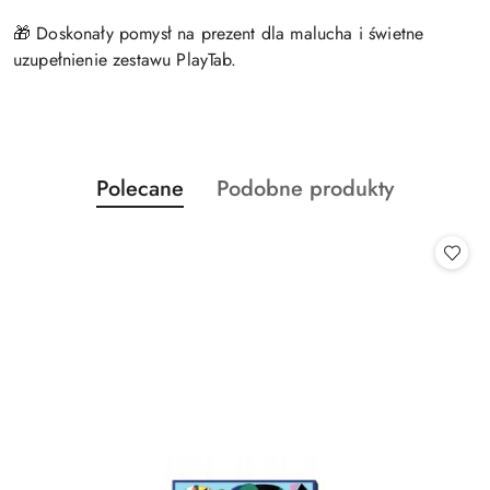
🎁 Doskonały pomysł na prezent dla malucha i świetne
uzupełnienie zestawu PlayTab.
Produkty
Produkty
Polecane
Podobne produkty
Pomiń karuzelę produktów
o
o
statusie:
statusie: