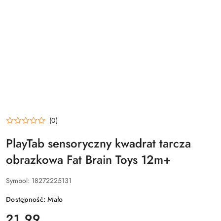
(0)
PlayTab sensoryczny kwadrat tarcza
obrazkowa Fat Brain Toys 12m+
Symbol:
18272225131
Dostępność:
Mało
cena:
21.99