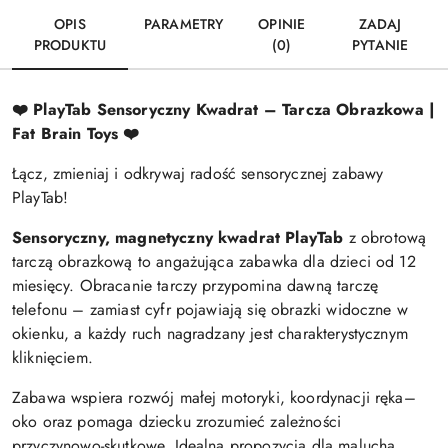
OPIS
PARAMETRY
OPINIE
ZADAJ
PRODUKTU
(0)
PYTANIE
❤️ PlayTab Sensoryczny Kwadrat – Tarcza Obrazkowa |
Fat Brain Toys ❤️
Łącz, zmieniaj i odkrywaj radość sensorycznej zabawy
PlayTab!
Sensoryczny, magnetyczny kwadrat PlayTab
z obrotową
tarczą obrazkową to angażująca zabawka dla dzieci od 12
miesięcy. Obracanie tarczy przypomina dawną tarczę
telefonu – zamiast cyfr pojawiają się obrazki widoczne w
okienku, a każdy ruch nagradzany jest charakterystycznym
kliknięciem.
Zabawa wspiera rozwój małej motoryki, koordynacji ręka–
oko oraz pomaga dziecku zrozumieć zależności
przyczynowo-skutkowe. Idealna propozycja dla malucha,