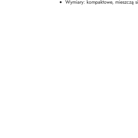
Wymiary: kompaktowe, mieszczą si
Pomiń karuzelę produktów