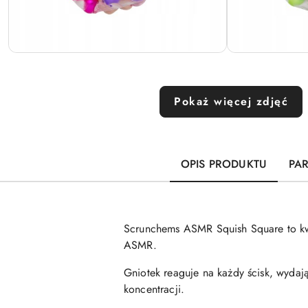
Pokaż więcej zdjęć
OPIS PRODUKTU
PA
Scrunchems ASMR Squish Square to kwa
ASMR.
Gniotek reaguje na każdy ścisk, wydają
koncentracji.