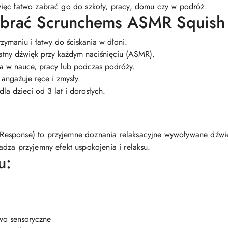
ięc łatwo zabrać go do szkoły, pracy, domu czy w podróż.
ybrać Scrunchems ASMR Squish
zymaniu i łatwy do ściskania w dłoni.
atny dźwięk przy każdym naciśnięciu (ASMR).
ga w nauce, pracy lub podczas podróży.
angażuje ręce i zmysły.
la dzieci od 3 lat i dorosłych.
sponse) to przyjemne doznania relaksacyjne wywoływane dźwięk
dza przyjemny efekt uspokojenia i relaksu.
u:
ywo sensoryczne