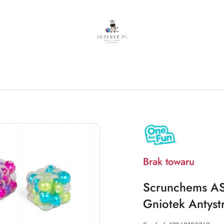
NAZWA
PRODUCENTA:
ONE
FOR
FUN
Brak towaru
Scrunchems AS
Gniotek Antyst