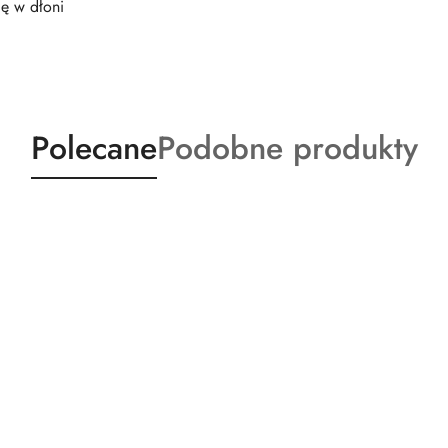
ę w dłoni
Produkty
Produkty
Polecane
Podobne produkty
o
o
statusie:
statusie: