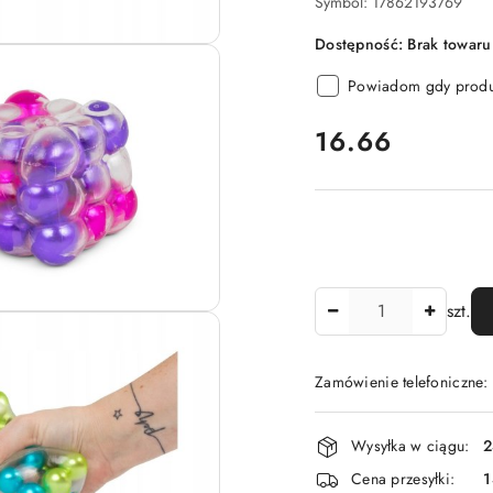
Symbol:
17862193769
Dostępność:
Brak towaru
Powiadom gdy produk
cena:
16.66
Ilość
szt.
Zamówienie telefoniczne
Dostępność
Wysyłka w ciągu:
2
i
Cena przesyłki:
1