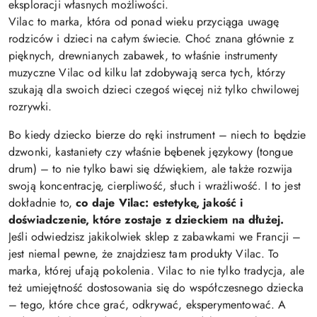
eksploracji własnych możliwości.
Vilac to marka, która od ponad wieku przyciąga uwagę
rodziców i dzieci na całym świecie. Choć znana głównie z
pięknych, drewnianych zabawek, to właśnie instrumenty
muzyczne Vilac od kilku lat zdobywają serca tych, którzy
szukają dla swoich dzieci czegoś więcej niż tylko chwilowej
rozrywki.
Bo kiedy dziecko bierze do ręki instrument – niech to będzie
dzwonki, kastaniety czy właśnie bębenek językowy (tongue
drum) – to nie tylko bawi się dźwiękiem, ale także rozwija
swoją koncentrację, cierpliwość, słuch i wrażliwość. I to jest
dokładnie to,
co daje Vilac: estetykę, jakość i
doświadczenie, które zostaje z dzieckiem na dłużej.
Jeśli odwiedzisz jakikolwiek sklep z zabawkami we Francji –
jest niemal pewne, że znajdziesz tam produkty Vilac. To
marka, której ufają pokolenia. Vilac to nie tylko tradycja, ale
też umiejętność dostosowania się do współczesnego dziecka
– tego, które chce grać, odkrywać, eksperymentować. A