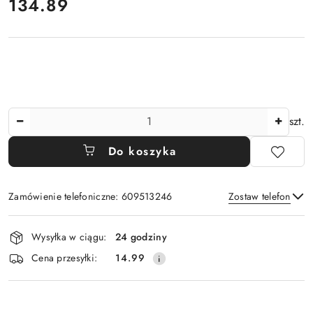
cena:
134.89
Ilość
szt.
Do koszyka
Zamówienie telefoniczne: 609513246
Zostaw telefon
Dostępność
Wysyłka w ciągu:
24 godziny
i
Wyślij
Cena przesyłki:
14.99
dostawa