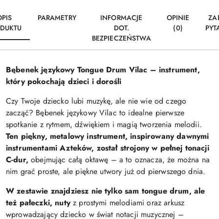
OPIS
PARAMETRY
INFORMACJE
OPINIE
ZA
DUKTU
DOT.
(0)
PYT
BEZPIECZEŃSTWA
Bębenek językowy Tongue Drum Vilac – instrument,
który pokochają dzieci i dorośli
Czy Twoje dziecko lubi muzykę, ale nie wie od czego
zacząć? Bębenek językowy Vilac to idealne pierwsze
spotkanie z rytmem, dźwiękiem i magią tworzenia melodii.
Ten piękny, metalowy instrument, inspirowany dawnymi
instrumentami Azteków, został strojony w pełnej tonacji
C-dur,
obejmując całą oktawę – a to oznacza, że można na
nim grać proste, ale piękne utwory już od pierwszego dnia.
W zestawie znajdziesz nie tylko sam tongue drum, ale
też pałeczki, nuty
z prostymi melodiami oraz arkusz
wprowadzający dziecko w świat notacji muzycznej –