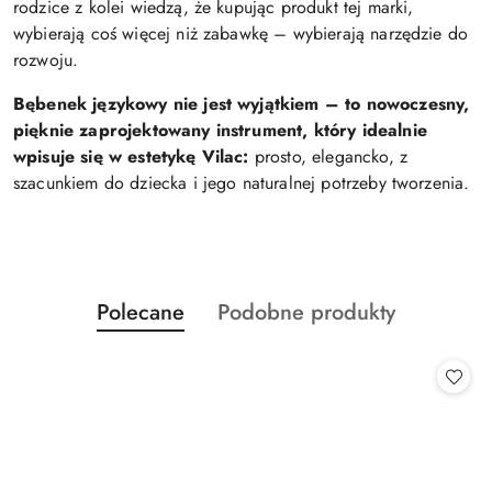
rodzice z kolei wiedzą, że kupując produkt tej marki,
wybierają coś więcej niż zabawkę – wybierają narzędzie do
rozwoju.
Bębenek językowy nie jest wyjątkiem – to nowoczesny,
pięknie zaprojektowany instrument, który idealnie
wpisuje się w estetykę Vilac:
prosto, elegancko, z
szacunkiem do dziecka i jego naturalnej potrzeby tworzenia.
Produkty
Produkty
Polecane
Podobne produkty
Pomiń karuzelę produktów
o
o
statusie:
statusie: