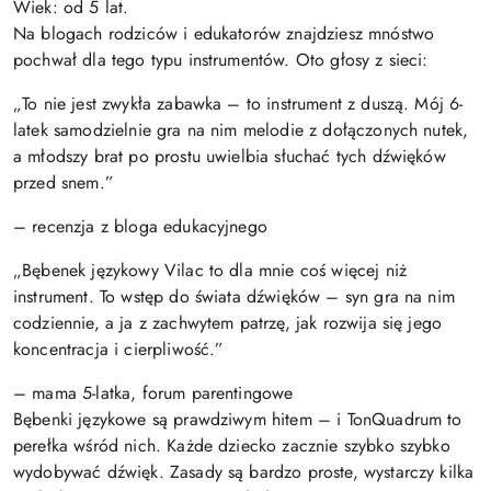
Wiek: od 5 lat.
Na blogach rodziców i edukatorów znajdziesz mnóstwo
pochwał dla tego typu instrumentów. Oto głosy z sieci:
„To nie jest zwykła zabawka – to instrument z duszą. Mój 6-
latek samodzielnie gra na nim melodie z dołączonych nutek,
a młodszy brat po prostu uwielbia słuchać tych dźwięków
przed snem.”
– recenzja z bloga edukacyjnego
„Bębenek językowy Vilac to dla mnie coś więcej niż
instrument. To wstęp do świata dźwięków – syn gra na nim
codziennie, a ja z zachwytem patrzę, jak rozwija się jego
koncentracja i cierpliwość.”
– mama 5-latka, forum parentingowe
Bębenki językowe są prawdziwym hitem – i TonQuadrum to
perełka wśród nich. Każde dziecko zacznie szybko szybko
wydobywać dźwięk. Zasady są bardzo proste, wystarczy kilka