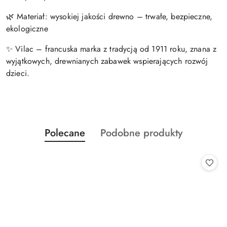
🌿 Materiał: wysokiej jakości drewno – trwałe, bezpieczne,
ekologiczne
✨ Vilac – francuska marka z tradycją od 1911 roku, znana z
wyjątkowych, drewnianych zabawek wspierających rozwój
dzieci.
Produkty
Produkty
Polecane
Podobne produkty
Pomiń karuzelę produktów
o
o
statusie:
statusie: