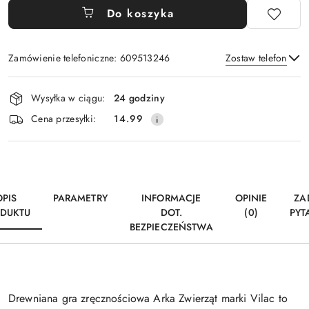
Do koszyka
Zamówienie telefoniczne: 609513246
Zostaw telefon
Dostępność
Wysyłka w ciągu:
24 godziny
i
Wyślij
Cena przesyłki:
14.99
dostawa
OPIS
PARAMETRY
INFORMACJE
OPINIE
ZA
DUKTU
DOT.
(0)
PYT
BEZPIECZEŃSTWA
Drewniana gra zręcznościowa Arka Zwierząt marki Vilac to