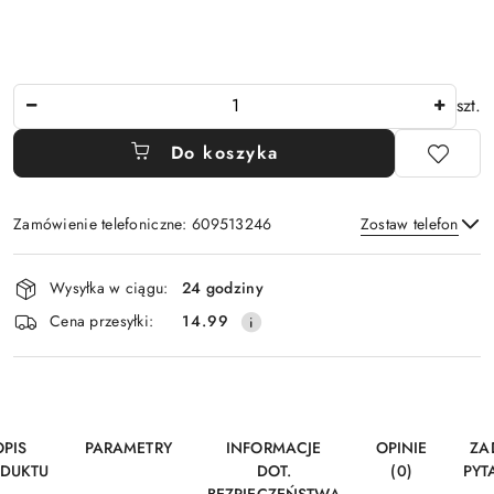
Ilość
szt.
Do koszyka
Zamówienie telefoniczne: 609513246
Zostaw telefon
Dostępność
Wysyłka w ciągu:
24 godziny
i
Wyślij
Cena przesyłki:
14.99
dostawa
OPIS
PARAMETRY
INFORMACJE
OPINIE
ZA
DUKTU
DOT.
(0)
PYT
BEZPIECZEŃSTWA