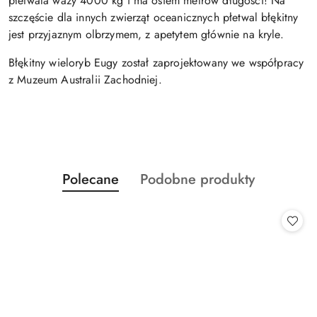
płetwala waży 4000 kg i ma osiem metrów długości! Na
szczęście dla innych zwierząt oceanicznych płetwal błękitny
jest przyjaznym olbrzymem, z apetytem głównie na kryle.
Błękitny wieloryb Eugy został zaprojektowany we współpracy
z Muzeum Australii Zachodniej.
Produkty
Produkty
Polecane
Podobne produkty
Pomiń karuzelę produktów
o
o
statusie:
statusie: