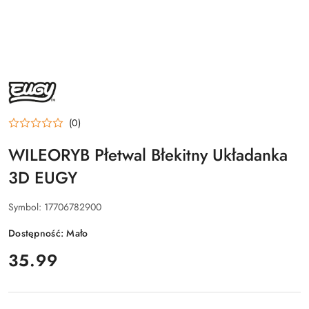
NAZWA
PRODUCENTA:
EUGY
(0)
WILEORYB Płetwal Błekitny Układanka
3D EUGY
Symbol:
17706782900
Dostępność:
Mało
cena:
35.99