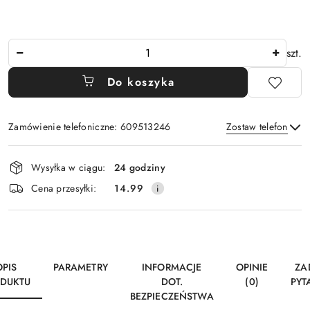
Ilość
szt.
Do koszyka
Zamówienie telefoniczne: 609513246
Zostaw telefon
Dostępność
Wysyłka w ciągu:
24 godziny
i
Wyślij
Cena przesyłki:
14.99
dostawa
OPIS
PARAMETRY
INFORMACJE
OPINIE
ZA
DUKTU
DOT.
(0)
PYT
BEZPIECZEŃSTWA