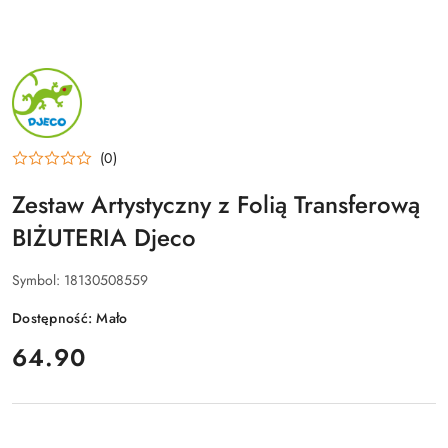
NAZWA
PRODUCENTA:
DJECO
(0)
Zestaw Artystyczny z Folią Transferową
BIŻUTERIA Djeco
Symbol:
18130508559
Dostępność:
Mało
cena:
64.90