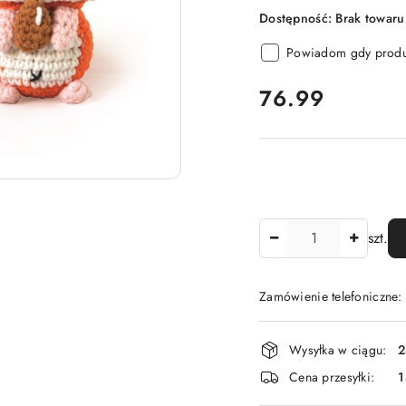
Dostępność:
Brak towaru
Powiadom gdy produk
cena:
76.99
Ilość
szt.
Zamówienie telefoniczne
Dostępność
Wysyłka w ciągu:
2
i
Cena przesyłki:
1
dostawa