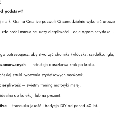
E
od podstaw?
 marki Graine Creative pozwoli Ci samodzielnie wykonać urocz
 zdolności manualne, uczy cierpliwości i daje ogrom satysfakcji
go potrzebujesz, aby stworzyć chomika (włóczka, szydełko, igła, o
aawansowanych
– instrukcja obrazkowa krok po kroku.
ońskiej sztuki tworzenia szydełkowych maskotek.
cierpliwość
– świetny trening motoryki małej.
idealna do kolekcji lub na prezent.
tive
– francuska jakość i tradycja DIY od ponad 40 lat.