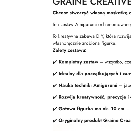
GRAINE CREATIV
Chcesz stworzyć własną maskotkę 
Ten zestaw Amigurumi od renomowanej
To kreatywna zabawa DIY, która rozwija
własnoręcznie zrobiona figurka.
Zalety zestawu:
✔️
Kompletny zestaw
– wszystko, cze
✔️
Idealny dla początkujących i z
✔️
Nauka techniki Amigurumi
– jap
✔️
Rozwija kreatywność, precyzję i 
✔️
Gotowa figurka ma ok. 10 cm
– 
✔️
Oryginalny produkt Graine Crea