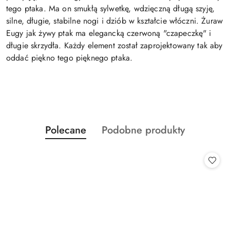
tego ptaka. Ma on smukłą sylwetkę, wdzięczną długą szyję,
silne, długie, stabilne nogi i dziób w kształcie włóczni. Żuraw
Eugy jak żywy ptak ma elegancką czerwoną "czapeczkę" i
długie skrzydła. Każdy element został zaprojektowany tak aby
oddać piękno tego pięknego ptaka.
Produkty
Produkty
Polecane
Podobne produkty
Pomiń karuzelę produktów
o
o
statusie:
statusie: