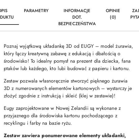
OPIS
PARAMETRY
INFORMACJE
OPINIE
ZA
DUKTU
DOT.
(0)
PYT
BEZPIECZEŃSTWA
Poznaj wyjątkową układankę 3D od EUGY – model żurawia,
który łączy kreatywną zabawę z edukacją i dbałością o
środowisko! To idealny pomysł na prezent dla dziecka, fana
ptaków lub każdego, kto lubi budować z papieru i kartonu.
Zestaw pozwala własnoręcznie stworzyć pięknego żurawia
3D z numerowanych elementów kartonowych – wystarczy je
złożyć zgodnie z instrukcją i skleić (klej w zestawie)!
Eugy zaprojektowane w Nowej Zelandii są wykonane z
przyjaznego dla środowiska kartonu pochodzącego z
recyklingu i farby na bazie ryżu.
Zestaw zawiera ponumerowane elementy układanki,