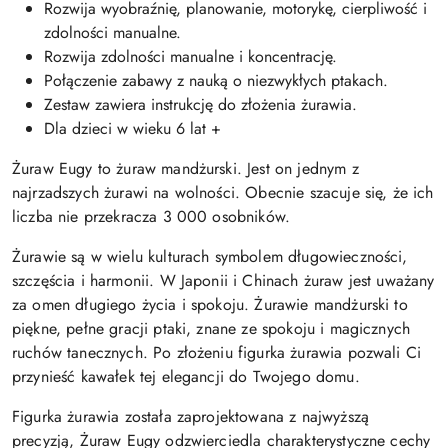
Rozwija wyobraźnię, planowanie, motorykę, cierpliwość i
zdolności manualne.
Rozwija zdolności manualne i koncentrację.
Połączenie zabawy z nauką o niezwykłych ptakach.
Zestaw zawiera instrukcję do złożenia żurawia.
Dla dzieci w wieku 6 lat +
Żuraw Eugy to żuraw mandżurski. Jest on jednym z
najrzadszych żurawi na wolności. Obecnie szacuje się, że ich
liczba nie przekracza 3 000 osobników.
Żurawie są w wielu kulturach symbolem długowieczności,
szczęścia i harmonii. W Japonii i Chinach żuraw jest uważany
za omen długiego życia i spokoju. Żurawie mandżurski to
piękne, pełne gracji ptaki, znane ze spokoju i magicznych
ruchów tanecznych. Po złożeniu figurka żurawia pozwali Ci
przynieść kawałek tej elegancji do Twojego domu.
Figurka żurawia została zaprojektowana z najwyższą
precyzją, Żuraw Eugy odzwierciedla charakterystyczne cechy