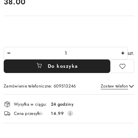
cena:
38.00
Ilość
szt.
Do koszyka
Zamówienie telefoniczne: 609513246
Zostaw telefon
Dostępność
Wysyłka w ciągu:
24 godziny
i
Wyślij
Cena przesyłki:
14.99
dostawa