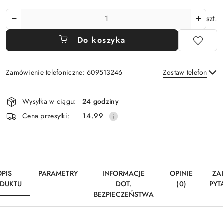
Ilość
szt.
Do koszyka
Zamówienie telefoniczne: 609513246
Zostaw telefon
Dostępność
Wysyłka w ciągu:
24 godziny
i
Wyślij
Cena przesyłki:
14.99
dostawa
OPIS
PARAMETRY
INFORMACJE
OPINIE
ZA
DUKTU
DOT.
(0)
PYT
BEZPIECZEŃSTWA