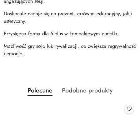
angażujących sesji.
Doskonale nadaje się na prezent, zarówno edukacyjny, jak i
estetyczny.
Przystępna forma dla 5-plus w kompaktowym pudełku.
Możliwość gry solo lub rywalizacji, co zwiększa regrywalność
i emocje.
Produkty
Produkty
Polecane
Podobne produkty
Pomiń karuzelę produktów
o
o
statusie:
statusie: