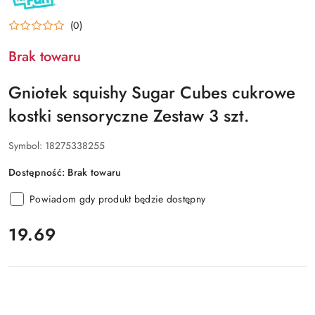
ONE
FOR
FUN
(0)
Brak towaru
Gniotek squishy Sugar Cubes cukrowe
kostki sensoryczne Zestaw 3 szt.
Symbol:
18275338255
Dostępność:
Brak towaru
Powiadom gdy produkt będzie dostępny
cena:
19.69