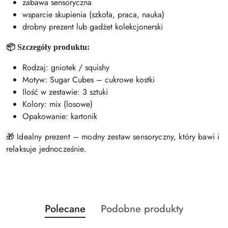
zabawa sensoryczna
wsparcie skupienia (szkoła, praca, nauka)
drobny prezent lub gadżet kolekcjonerski
📦 Szczegóły produktu:
Rodzaj: gniotek / squishy
Motyw: Sugar Cubes – cukrowe kostki
Ilość w zestawie: 3 sztuki
Kolory: mix (losowe)
Opakowanie: kartonik
🎁 Idealny prezent – modny zestaw sensoryczny, który bawi i
relaksuje jednocześnie.
Produkty
Produkty
Polecane
Podobne produkty
Pomiń karuzelę produktów
o
o