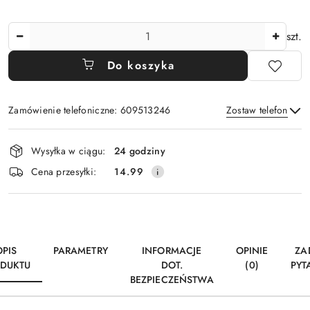
Ilość
szt.
Do koszyka
Zamówienie telefoniczne: 609513246
Zostaw telefon
Dostępność
Wysyłka w ciągu:
24 godziny
i
Wyślij
Cena przesyłki:
14.99
dostawa
OPIS
PARAMETRY
INFORMACJE
OPINIE
ZA
DUKTU
DOT.
(0)
PYT
BEZPIECZEŃSTWA